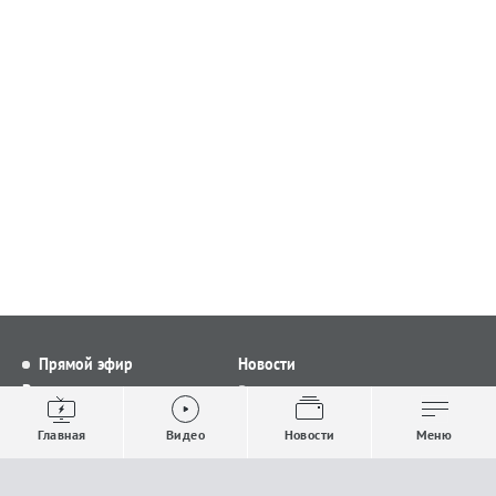
Прямой эфир
Новости
Видео
Все новости
Выпуски новостей
Общество
Главная
Видео
Новости
Меню
Проекты
Строительство и ЖКХ
Телепрограмма
Политика