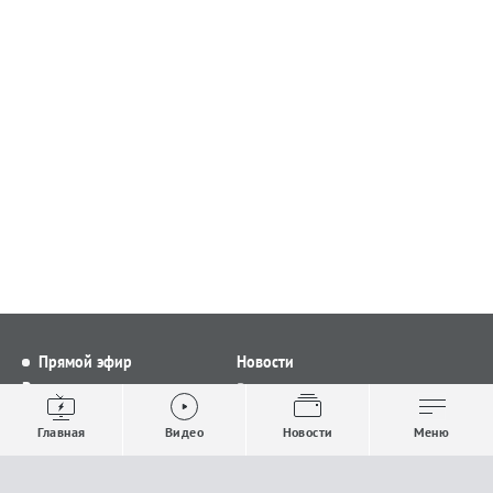
Прямой эфир
Новости
Видео
Все новости
Выпуски новостей
Общество
Главная
Видео
Новости
Меню
Проекты
Строительство и ЖКХ
Телепрограмма
Политика