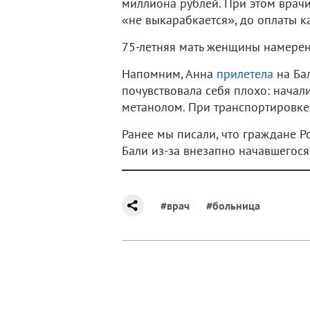
миллиона рублей. При этом врачи
«не выкарабкается», до оплаты 
75-летняя мать женщины намерена
Напомним, Анна
прилетела
на Бал
почувствовала себя плохо: начал
метанолом. При транспортировке 
Ранее мы писали, что граждане 
Бали из-за внезапно начавшегося
#врач
#больница