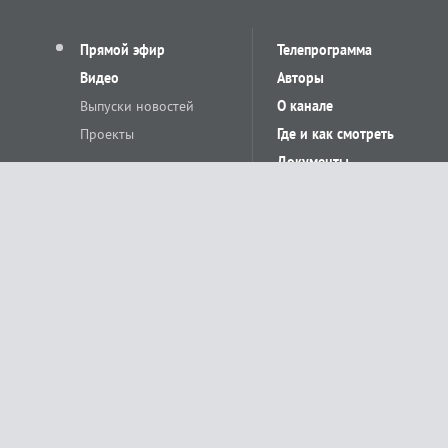
Прямой эфир
Телепрограмма
Видео
Авторы
Выпуски новостей
О канале
Проекты
Где и как смотреть
Документы
© «Сетевое издание Телеканал Краснодар». Свидетельство о регистр
выдано Федеральной службой по надзору в сфере связи, информацион
Учредитель сетевого издания: Общество с ограниченной ответственн
Главный редактор: О.С.Яхимович. 350020, г. Краснодар, ул.Северная, 
При использовании материалов сайта в интернете обязательна активн
На информационном ресурсе применяются рекомендательные технолог
относящихся к предпочтениям пользователей сети «Интернет», наход