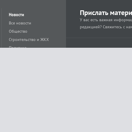
Прислать матер
Новости
У вас есть важная информац
Все новости
редакцией? Свяжитесь с на
Общество
Строительство и ЖКХ
Политика
Происшествия
Спорт
Расс
18+
Экономика
Культура
ации средства массовой информации ЭЛ № ФС77-78488 от 15 июня 2020 года
ных технологий и массовых коммуникаций (Роскомнадзор)
остью «Муниципальная телерадиокомпания «Краснодар»
279. Редакция
+7 (861) 259-17-96
info@tvkrasnodar.ru
Политика обработки персо
ая гиперссылка на tvkrasnodar.ru. При использовании видеоматериалов необход
ии (информационные технологии предоставления информации на основе сбора, 
ящихся на территории Российской Федерации). Подробнее в
Правилах применени