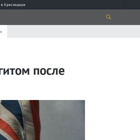
 в Краснодаре
ии
гитом после