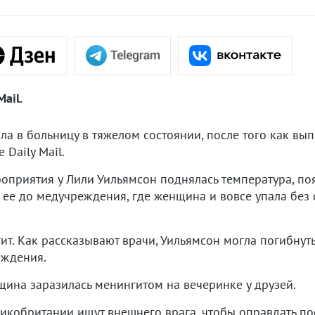
ail.
 в больницу в тяжелом состоянии, после того как вып
 Daily Mail.
роприятия у Лили Уильямсон поднялась температура, п
а ее до медучреждения, где женщина и вовсе упала без 
ит. Как рассказывают врачи, Уильямсон могла погибнуть
еждения.
ина заразилась менингитом на вечеринке у друзей.
еликобритании ищут внешнего врага, чтобы оправдать п