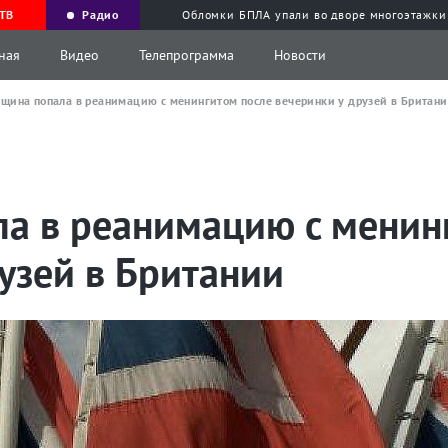
ТВ
Радио
Обломки БПЛА упали во дворе многоэтажки
ная
Видео
Телепрограмма
Новости
щина попала в реанимацию с менингитом после вечеринки у друзей в Британ
а в реанимацию с менин
узей в Британии