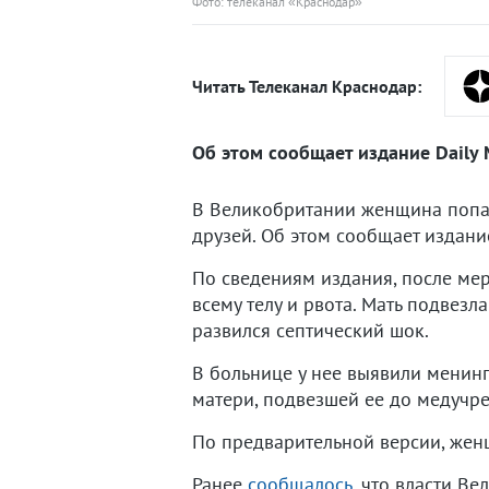
Фото: телеканал «Краснодар»
Читать Телеканал Краснодар:
Об этом сообщает издание Daily M
В Великобритании женщина попала
друзей. Об этом сообщает издание
По сведениям издания, после ме
всему телу и рвота. Мать подвезл
развился септический шок.
В больнице у нее выявили менинг
матери, подвезшей ее до медучр
По предварительной версии, женщ
Ранее
сообщалось
, что власти В