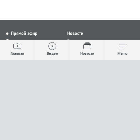
Прямой эфир
Новости
Видео
Все новости
Выпуски новостей
Общество
Главная
Видео
Новости
Меню
Проекты
Строительство и ЖКХ
Телепрограмма
Политика
Авторы
Происшествия
О канале
Спорт
Где и как смотреть
Экономика
Документы
Культура
Прислать материалы
У вас есть важная информация, которой вы
готовы поделиться с редакцией? Свяжитесь с
нами