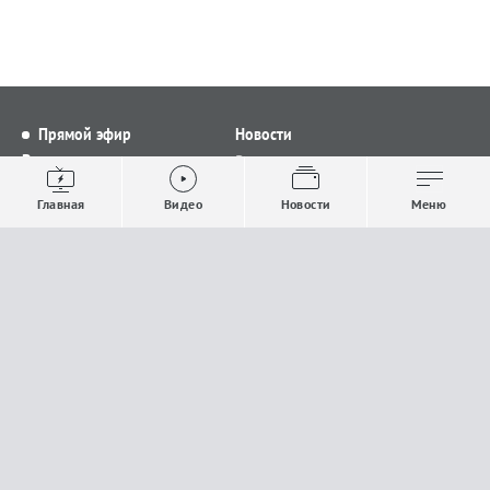
Прямой эфир
Новости
Видео
Все новости
Выпуски новостей
Общество
Главная
Видео
Новости
Меню
Проекты
Строительство и ЖКХ
Телепрограмма
Политика
Авторы
Происшествия
О канале
Спорт
Где и как смотреть
Экономика
Документы
Культура
Прислать материалы
У вас есть важная информация, которой вы
готовы поделиться с редакцией? Свяжитесь с