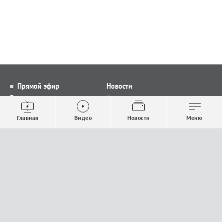
Прямой эфир
Новости
Видео
Все новости
Выпуски новостей
Общество
Главная
Видео
Новости
Меню
Проекты
Строительство и ЖКХ
Телепрограмма
Политика
Авторы
Происшествия
О канале
Спорт
Где и как смотреть
Экономика
Документы
Культура