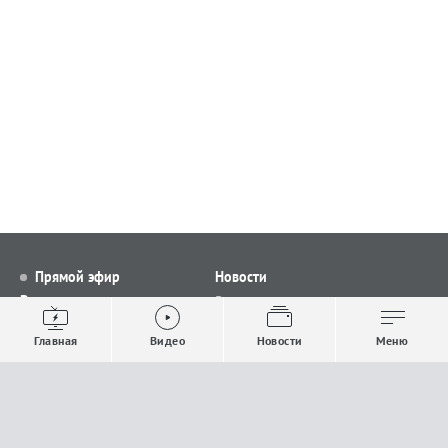
Прямой эфир
Новости
Видео
Все новости
Выпуски новостей
Общество
Главная
Видео
Новости
Меню
Проекты
Строительство и ЖКХ
Телепрограмма
Политика
Авторы
Происшествия
О канале
Спорт
Где и как смотреть
Экономика