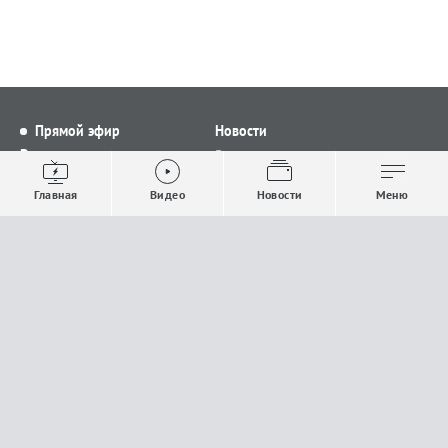
Прямой эфир
Новости
Видео
Все новости
Выпуски новостей
Общество
Главная
Видео
Новости
Меню
Проекты
Строительство и ЖКХ
Телепрограмма
Политика
Авторы
Происшествия
О канале
Спорт
Где и как смотреть
Экономика
Документы
Культура
Прислать материалы
У вас есть важная информация, которой вы