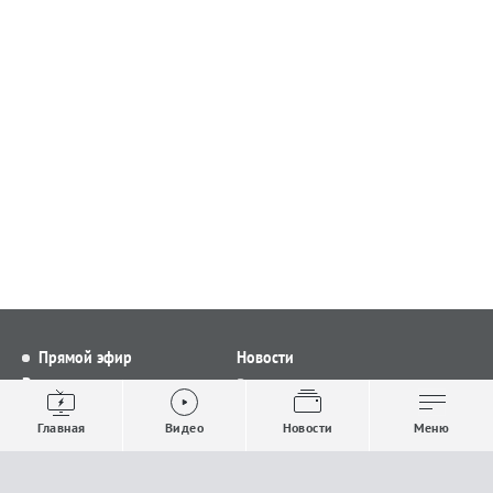
Прямой эфир
Новости
Видео
Все новости
Выпуски новостей
Общество
Главная
Видео
Новости
Меню
Проекты
Строительство и ЖКХ
Телепрограмма
Политика
Авторы
Происшествия