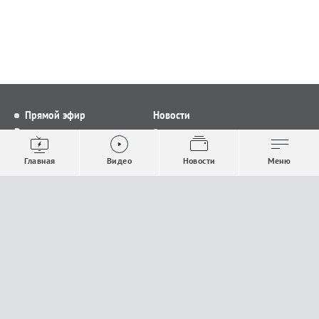
Прямой эфир
Новости
Видео
Все новости
Выпуски новостей
Общество
Главная
Видео
Новости
Меню
Проекты
Строительство и ЖКХ
Телепрограмма
Политика
Авторы
Происшествия
О канале
Спорт
Где и как смотреть
Экономика
Документы
Культура