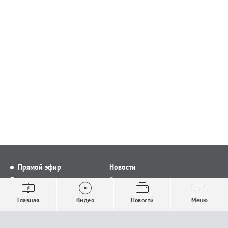
Прямой эфир
Новости
Видео
Все новости
Выпуски новостей
Общество
Главная
Видео
Новости
Меню
Проекты
Строительство и ЖКХ
Телепрограмма
Политика