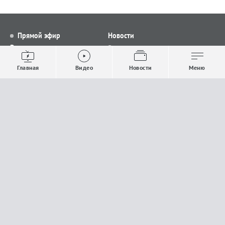
Прямой эфир
Новости
Видео
Все новости
Выпуски новостей
Общество
Главная
Видео
Новости
Меню
Проекты
Строительство и ЖКХ
Телепрограмма
Политика
Авторы
Происшествия
О канале
Спорт
Где и как смотреть
Экономика
Документы
Культура
Прислать материалы
У вас есть важная информация, которой вы
готовы поделиться с редакцией? Свяжитесь с
нами