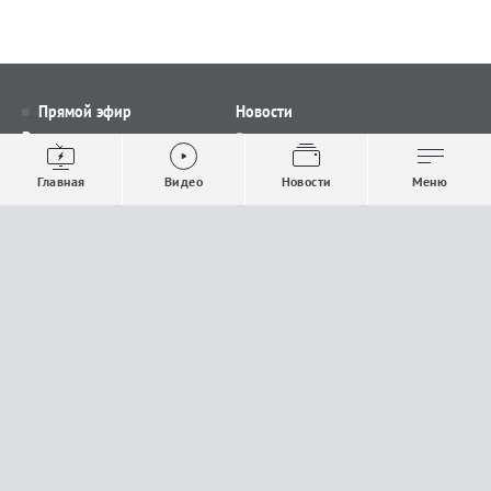
Прямой эфир
Новости
Видео
Все новости
Выпуски новостей
Общество
Главная
Видео
Новости
Меню
Проекты
Строительство и ЖКХ
Телепрограмма
Политика
Авторы
Происшествия
О канале
Спорт
Где и как смотреть
Экономика
Документы
Культура
Прислать материалы
У вас есть важная информация, которой вы
готовы поделиться с редакцией? Свяжитесь с
нами