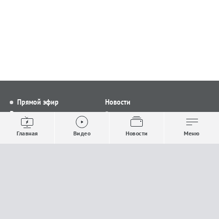
Прямой эфир
Новости
Видео
Все новости
Выпуски новостей
Общество
Главная
Видео
Новости
Меню
Проекты
Строительство и ЖКХ
Телепрограмма
Политика
Авторы
Происшествия
О канале
Спорт
Где и как смотреть
Экономика
Документы
Культура