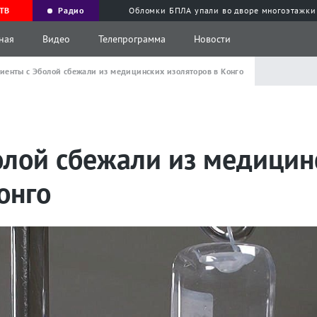
ТВ
Радио
Обломки БПЛА упали во дворе многоэтажки
ная
Видео
Телепрограмма
Новости
иенты с Эболой сбежали из медицинских изоляторов в Конго
олой сбежали из медицин
онго