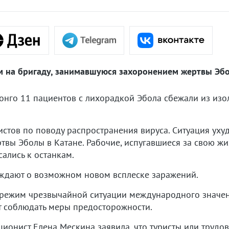
 на бригаду, занимавшуюся захоронением жертвы Эбо
онго 11 пациентов с лихорадкой Эбола сбежали из изо
истов по поводу распространения вируса. Ситуация уху
ы Эболы в Катане. Рабочие, испугавшиеся за свою жизн
сались к останкам.
ждают о возможном новом всплеске заражений.
режим чрезвычайной ситуации международного значени
т соблюдать меры предосторожности.
ционист Елена Мескина заявила, что туристы или трудо