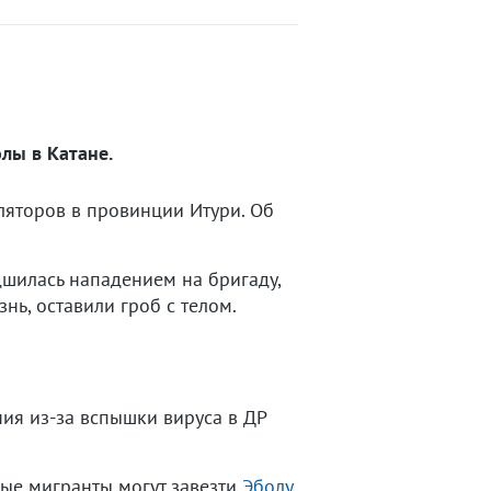
лы в Катане.
ляторов в провинции Итури. Об
дшилась нападением на бригаду,
ь, оставили гроб с телом.
я из-за вспышки вируса в ДР
вые мигранты могут завезти
Эболу