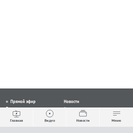
Прямой эфир
Новости
Видео
Все новости
Выпуски новостей
Общество
Главная
Видео
Новости
Меню
Проекты
Строительство и ЖКХ
Телепрограмма
Политика