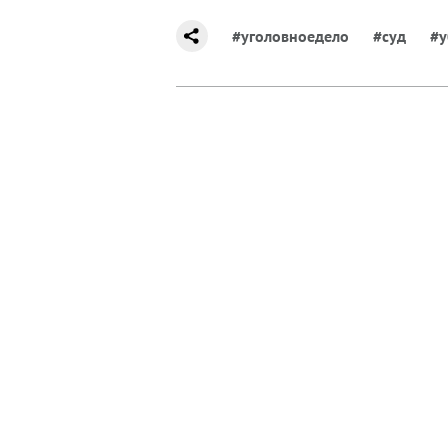
#уголовноедело
#суд
#у