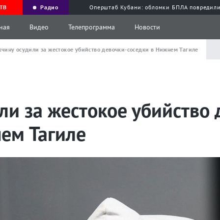
ТВ
Радио
Оперштаб Кубани: обломки БПЛА повредили
ная
Видео
Телепрограмма
Новости
чину осудили за жестокое убийство девочки-соседки в Нижнем Тагиле
и за жестокое убийство 
нем Тагиле