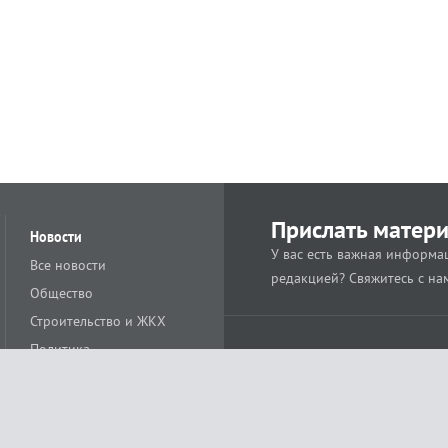
Прислать матер
Новости
У вас есть важная информац
Все новости
редакцией? Свяжитесь с на
Общество
Строительство и ЖКХ
Политика
Происшествия
Спорт
Расс
18+
Экономика