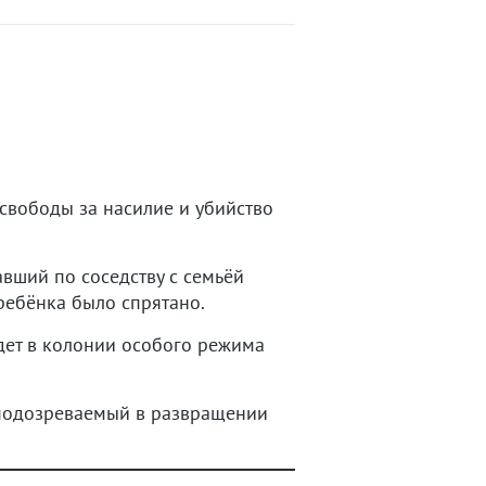
свободы за насилие и убийство
вший по соседству с семьёй
 ребёнка было спрятано.
дет в колонии особого режима
подозреваемый в развращении