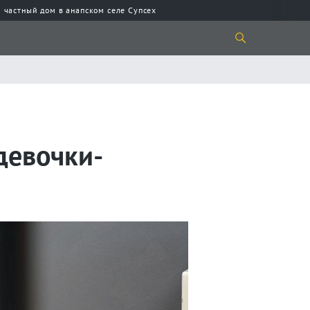
 частный дом в анапском селе Супсех
девочки-