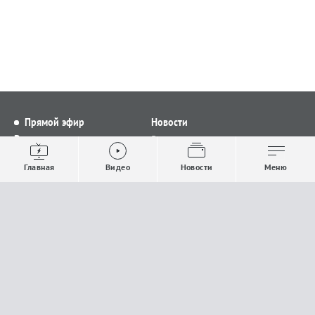
Прямой эфир
Новости
Видео
Все новости
Выпуски новостей
Общество
Главная
Видео
Новости
Меню
Проекты
Строительство и ЖКХ
Телепрограмма
Политика
Авторы
Происшествия
О канале
Спорт
Где и как смотреть
Экономика
Документы
Культура