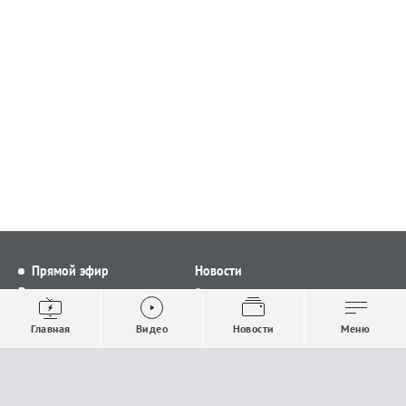
Прямой эфир
Новости
Видео
Все новости
Выпуски новостей
Общество
Главная
Видео
Новости
Меню
Проекты
Строительство и ЖКХ
Телепрограмма
Политика
Авторы
Происшествия
О канале
Спорт