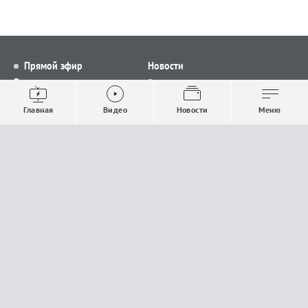
Прямой эфир
Новости
Видео
Все новости
Выпуски новостей
Общество
Главная
Видео
Новости
Меню
Проекты
Строительство и ЖКХ
Телепрограмма
Политика
Авторы
Происшествия
О канале
Спорт
Где и как смотреть
Экономика
Документы
Культура
Прислать материалы
У вас есть важная информация, которой вы
готовы поделиться с редакцией? Свяжитесь с
нами