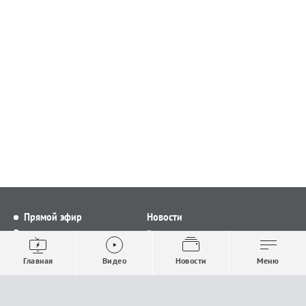
Прямой эфир
Новости
Видео
Все новости
Выпуски новостей
Общество
Главная
Видео
Новости
Меню
Проекты
Строительство и ЖКХ
Телепрограмма
Политика
Авторы
Происшествия