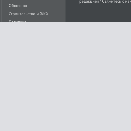
редакцией? Свяжитесь с на
Общество
Строительство и ЖКХ
Политика
Происшествия
Спорт
Расс
18+
Экономика
Культура
ации средства массовой информации ЭЛ № ФС77-78488 от 15 июня 2020 года
ных технологий и массовых коммуникаций (Роскомнадзор)
остью «Муниципальная телерадиокомпания «Краснодар»
279. Редакция
+7 (861) 259-17-96
info@tvkrasnodar.ru
Политика обработки персо
ая гиперссылка на tvkrasnodar.ru. При использовании видеоматериалов необход
ии (информационные технологии предоставления информации на основе сбора, 
ящихся на территории Российской Федерации). Подробнее в
Правилах применени