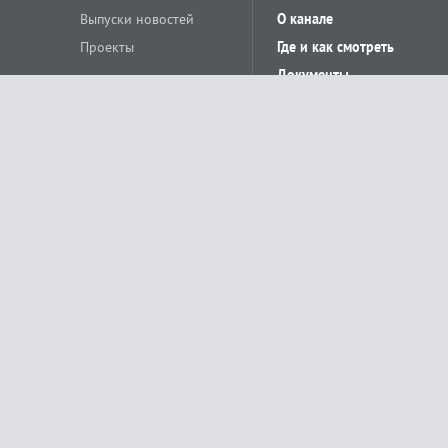
Выпуски новостей
О канале
Проекты
Где и как смотреть
Документы
© «Сетевое издание Телеканал Краснодар». Свидетельство о регистр
выдано Федеральной службой по надзору в сфере связи, информацион
Учредитель сетевого издания: Общество с ограниченной ответственн
Главный редактор: О.С.Яхимович. 350020, г. Краснодар, ул.Северная, 
При использовании материалов сайта в интернете обязательна активн
На информационном ресурсе применяются рекомендательные технолог
относящихся к предпочтениям пользователей сети «Интернет», наход