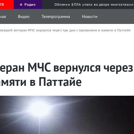
ТВ
Радио
Обломки БПЛА упали во дворе многоэтажки
ная
Видео
Телепрограмма
Новости
павший ветеран МЧС вернулся через три дня с провалами в памяти в Паттайе
ран МЧС вернулся через 
амяти в Паттайе