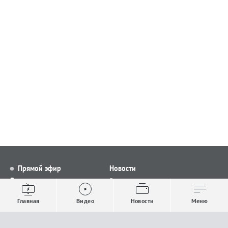
Прямой эфир
Новости
Видео
Все новости
Выпуски новостей
Общество
Главная
Видео
Новости
Меню
Проекты
Строительство и ЖКХ
Телепрограмма
Политика