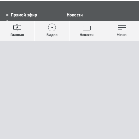
Прямой эфир
Новости
Видео
Все новости
Выпуски новостей
Общество
Главная
Видео
Новости
Меню
Проекты
Строительство и ЖКХ
Телепрограмма
Политика
Авторы
Происшествия
О канале
Спорт
Где и как смотреть
Экономика
Документы
Культура
Прислать материалы
У вас есть важная информация, которой вы
готовы поделиться с редакцией? Свяжитесь с
нами