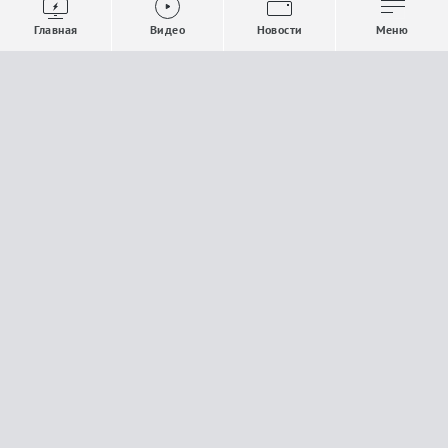
Выпуски новостей
Общество
Главная
Видео
Новости
Меню
Проекты
Строительство и ЖКХ
Телепрограмма
Политика
Авторы
Происшествия
О канале
Спорт
Где и как смотреть
Экономика
Документы
Культура
Прислать материалы
У вас есть важная информация, которой вы
готовы поделиться с редакцией? Свяжитесь с
нами
Расскажи о проблеме.
18+
Поделись новостью