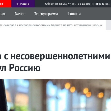
ТВ
Радио
Обломки БПЛА упали во дворе многоэтажки
ная
Видео
Телепрограмма
Новости
ле скандала с несовершеннолетними бариста на пять лет покинул Россию
а с несовершеннолетними
ул Россию