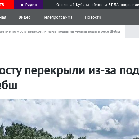
ТВ
Радио
Оперштаб Кубани: обломки БПЛА повредили
ная
Видео
Телепрограмма
Новости
жение по мосту перекрыли из-за поднятия уровня воды в реке Шебш
осту перекрыли из-за по
ебш