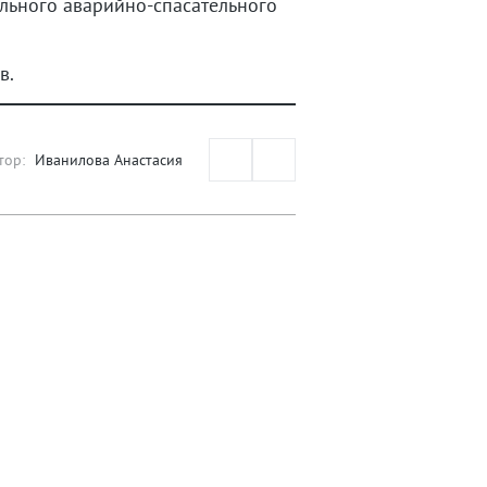
ального аварийно-спасательного
в.
тор:
Иванилова Анастасия