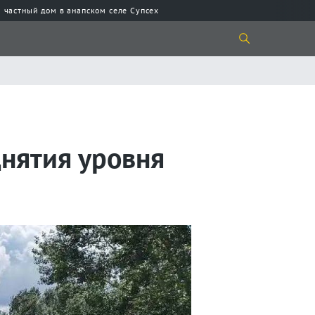
 частный дом в анапском селе Супсех
днятия уровня