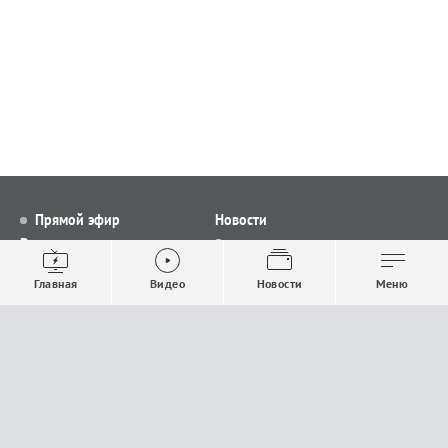
Прямой эфир
Новости
Видео
Все новости
Выпуски новостей
Общество
Главная
Видео
Новости
Меню
Проекты
Строительство и ЖКХ
Телепрограмма
Политика
Авторы
Происшествия
О канале
Спорт
Где и как смотреть
Экономика
Документы
Культура