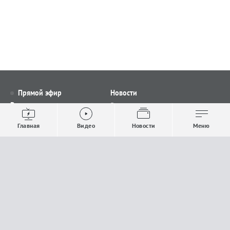
Прямой эфир
Новости
Видео
Все новости
Выпуски новостей
Общество
Главная
Видео
Новости
Меню
Проекты
Строительство и ЖКХ
Телепрограмма
Политика
Авторы
Происшествия
О канале
Спорт
Где и как смотреть
Экономика
Документы
Культура