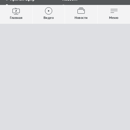
Видео
Все новости
Выпуски новостей
Общество
Главная
Видео
Новости
Меню
Проекты
Строительство и ЖКХ
Телепрограмма
Политика
Авторы
Происшествия
О канале
Спорт
Где и как смотреть
Экономика
Документы
Культура
Прислать материалы
У вас есть важная информация, которой вы
готовы поделиться с редакцией? Свяжитесь с
нами
Расскажи о проблеме.
18+
Поделись новостью