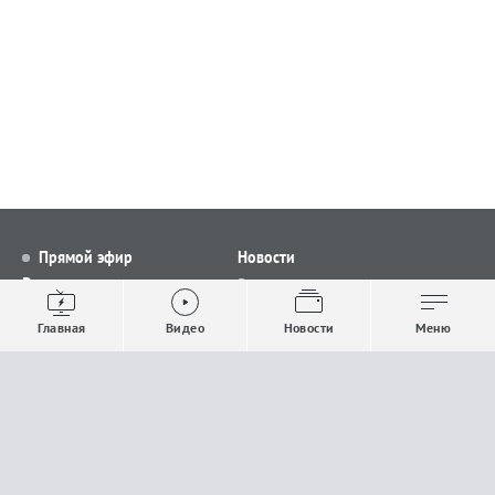
Прямой эфир
Новости
Видео
Все новости
Выпуски новостей
Общество
Главная
Видео
Новости
Меню
Проекты
Строительство и ЖКХ
Телепрограмма
Политика
Авторы
Происшествия
О канале
Спорт
Где и как смотреть
Экономика
Документы
Культура