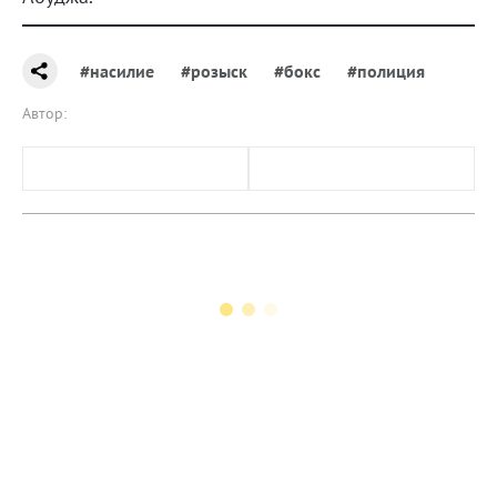
#насилие
#розыск
#бокс
#полиция
Автор: