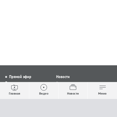
Прямой эфир
Новости
Видео
Все новости
Выпуски новостей
Общество
Главная
Видео
Новости
Меню
Проекты
Строительство и ЖКХ
Телепрограмма
Политика
Авторы
Происшествия
О канале
Спорт