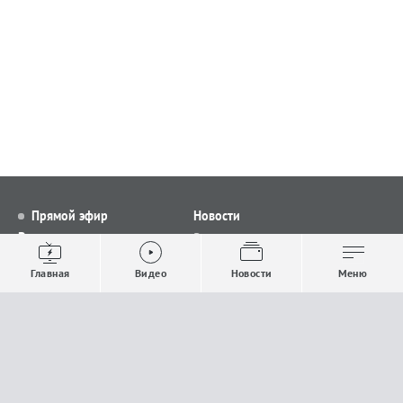
Прямой эфир
Новости
Видео
Все новости
Выпуски новостей
Общество
Главная
Видео
Новости
Меню
Проекты
Строительство и ЖКХ
Телепрограмма
Политика
Авторы
Происшествия
О канале
Спорт
Где и как смотреть
Экономика
Документы
Культура