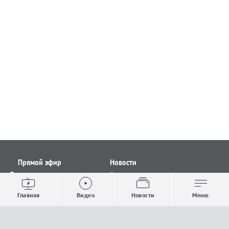
Прямой эфир
Новости
Видео
Все новости
Выпуски новостей
Общество
Главная
Видео
Новости
Меню
Проекты
Строительство и ЖКХ
Телепрограмма
Политика
Авторы
Происшествия