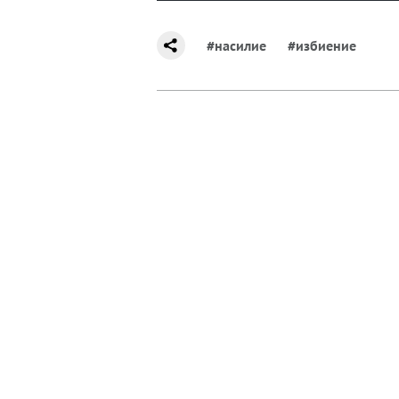
#насилие
#избиение