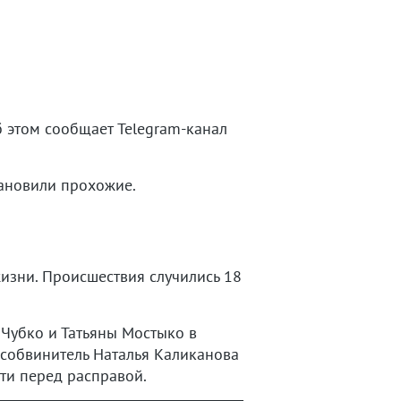
б этом сообщает Telegram-канал
тановили прохожие.
изни. Происшествия случились 18
Чубко и Татьяны Мостыко в
особвинитель Наталья Каликанова
сти перед расправой.