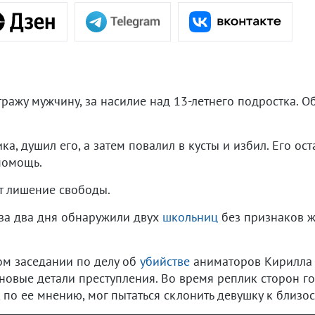
тражу мужчину, за насилие над 13-летнего подростка. О
а, душил его, а затем повалил в кусты и избил. Его ос
помощь.
т лишение свободы.
за два дня обнаружили двух
школьниц
без признаков ж
ом заседании по делу об
убийстве
аниматоров Кирилла 
новые детали преступления. Во время реплик сторон г
 по ее мнению, мог пытаться склонить девушку к близо