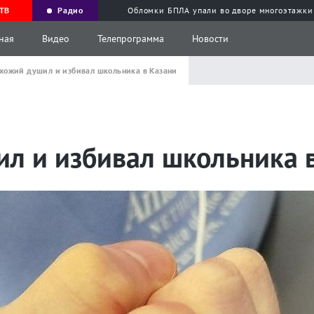
ТВ
Радио
Обломки БПЛА упали во дворе многоэтажки
ная
Видео
Телепрограмма
Новости
хожий душил и избивал школьника в Казани
л и избивал школьника 