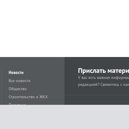
Прислать матер
Новости
У вас есть важная информац
Все новости
редакцией? Свяжитесь с на
Общество
Строительство и ЖКХ
Политика
Происшествия
Спорт
Расс
18+