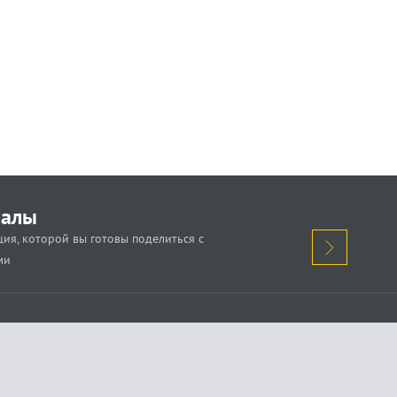
иалы
ия, которой вы готовы поделиться с
ми
кажи о проблеме.
Поделись новостью