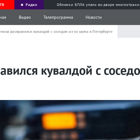
ТВ
Радио
Обломки БПЛА упали во дворе многоэтажки
ная
Видео
Телепрограмма
Новости
чина расправился кувалдой с соседом из-за шума в Петербурге
вился кувалдой с соседо