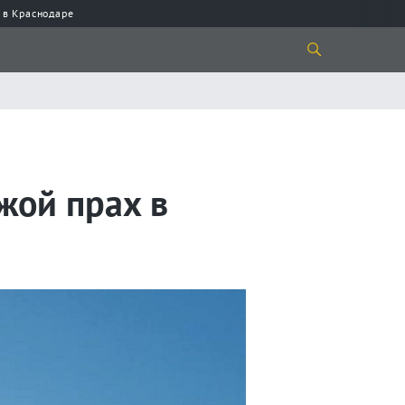
 в Краснодаре
жой прах в