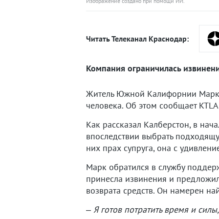
Изображение создано при помощи ИИ.
Читать Телеканал Краснодар:
Компания ограничилась извинени
Житель Южной Калифорнии Марк К
человека. Об этом сообщает KTLA
Как рассказал Калберстон, в нач
впоследствии выбрать подходящую
них прах супруга, она с удивлени
Марк обратился в службу поддер
принесла извинения и предложила
возврата средств. Он намерен най
–
Я готов потратить время и силы,