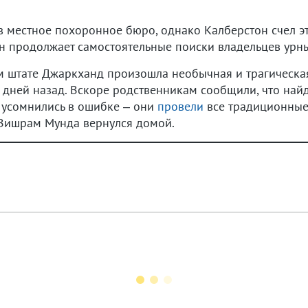
в местное похоронное бюро, однако Калберстон счел э
 Он продолжает самостоятельные поиски владельцев урн
ом штате Джаркханд произошла необычная и трагическая
дней назад. Вскоре родственникам сообщили, что найд
е усомнились в ошибке – они
провели
все традиционные
 Вишрам Мунда вернулся домой.