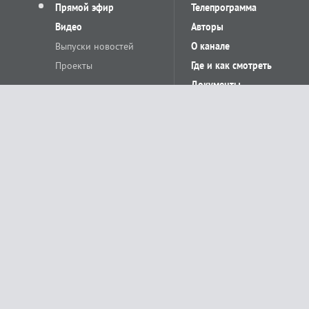
Прямой эфир
Телепрограмма
Видео
Авторы
Выпуски новостей
О канале
Проекты
Где и как смотреть
Документы
© «Сетевое издание Телеканал Краснодар». Свидетельство о регистр
выдано Федеральной службой по надзору в сфере связи, информацион
Учредитель сетевого издания: Общество с ограниченной ответственн
Главный редактор: О.С.Яхимович. 350020, г. Краснодар, ул.Северная, 
При использовании материалов сайта в интернете обязательна активн
На информационном ресурсе применяются рекомендательные технолог
относящихся к предпочтениям пользователей сети «Интернет», наход