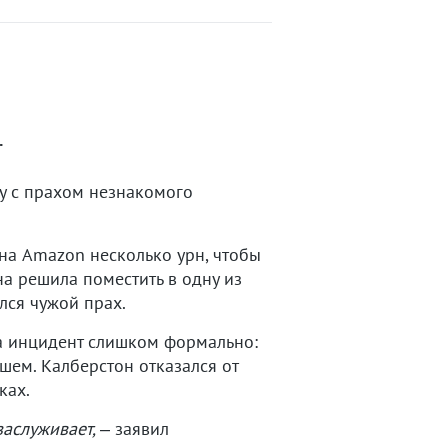
.
у с прахом незнакомого
 на Amazon несколько урн, чтобы
а решила поместить в одну из
лся чужой прах.
на инцидент слишком формально:
шем. Калберстон отказался от
ках.
 заслуживает,
– заявил