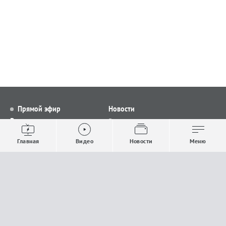
Прямой эфир
Новости
Видео
Все новости
Выпуски новостей
Общество
Главная
Видео
Новости
Меню
Проекты
Строительство и ЖКХ
Телепрограмма
Политика
Авторы
Происшествия
О канале
Спорт
Где и как смотреть
Экономика
Документы
Культура