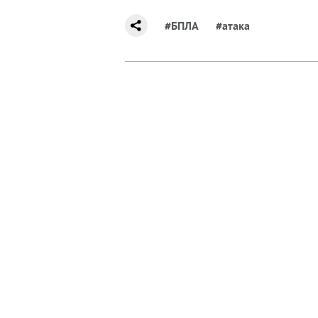
#БПЛА
#атака