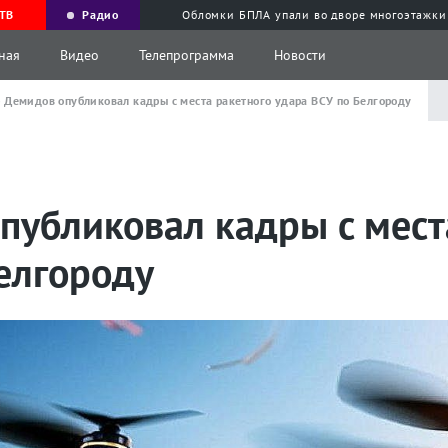
ТВ
Радио
Обломки БПЛА упали во дворе многоэтажки
ная
Видео
Телепрограмма
Новости
 Демидов опубликовал кадры с места ракетного удара ВСУ по Белгороду
публиковал кадры с мест
елгороду