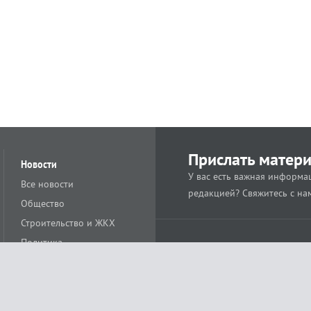
Прислать матер
Новости
У вас есть важная информац
Все новости
редакцией? Свяжитесь с на
Общество
Строительство и ЖКХ
Политика
Происшествия
Спорт
Расс
18+
Экономика