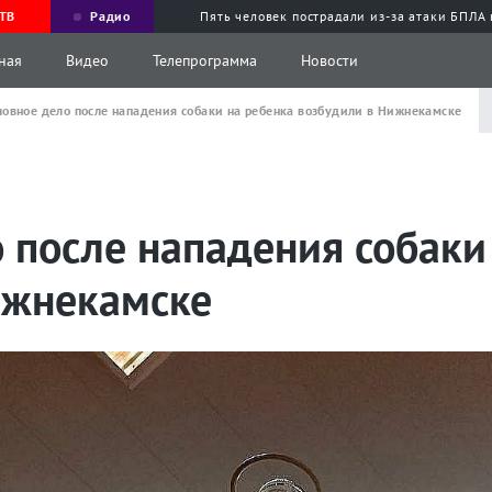
ТВ
Радио
Пять человек пострадали из-за атаки БПЛА
ная
Видео
Телепрограмма
Новости
ловное дело после нападения собаки на ребенка возбудили в Нижнекамске
 после нападения собаки
ижнекамске