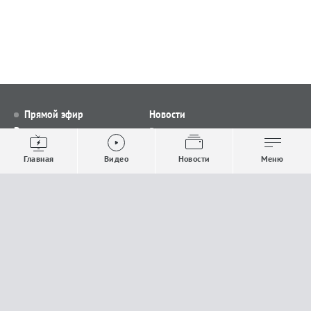
Прямой эфир
Новости
Видео
Все новости
Выпуски новостей
Общество
Главная
Видео
Новости
Меню
Проекты
Строительство и ЖКХ
Телепрограмма
Политика
Авторы
Происшествия
О канале
Спорт
Где и как смотреть
Экономика
Документы
Культура