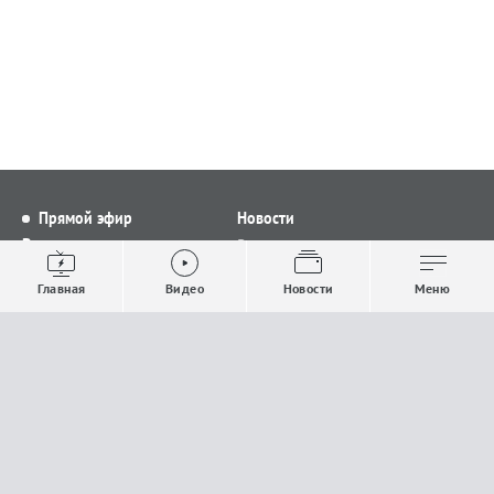
Прямой эфир
Новости
Видео
Все новости
Выпуски новостей
Общество
Главная
Видео
Новости
Меню
Проекты
Строительство и ЖКХ
Телепрограмма
Политика
Авторы
Происшествия
О канале
Спорт
Где и как смотреть
Экономика
Документы
Культура