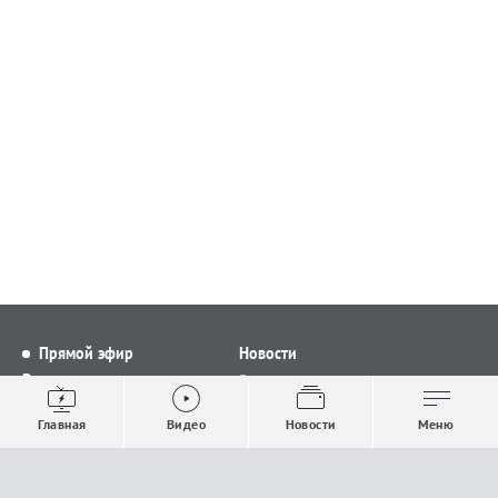
Прямой эфир
Новости
Видео
Все новости
Выпуски новостей
Общество
Главная
Видео
Новости
Меню
Проекты
Строительство и ЖКХ
Телепрограмма
Политика
Авторы
Происшествия