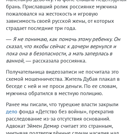
брань. Приславший ролик россиянке мужчина
пожаловался на жестокость и игровую
зависимость своей русской жены, от которых
страдает последние три года.
—
Я не понимаю, как помочь этому ребенку. Он
сказал, что якобы сейчас к дочери вернулся и
пока она в безопасности, а мать заперлась в
ванной
, — рассказала россиянка.
Получательница видеозаписи не посчитала это
схемой мошенничества. Житель Дубая плакал в
беседе с ней и не проси деньги. По ее словам,
мужчина обратился в местную полицию.
Ранее мы писали, что турецкие власти закрыли
дело
фонда «Детство без войны», прекратив
расследование из-за отсутствия оснований.
Адвокат Эймен Демир считает это странным,
учитывая подтверждённые случаи насилия над