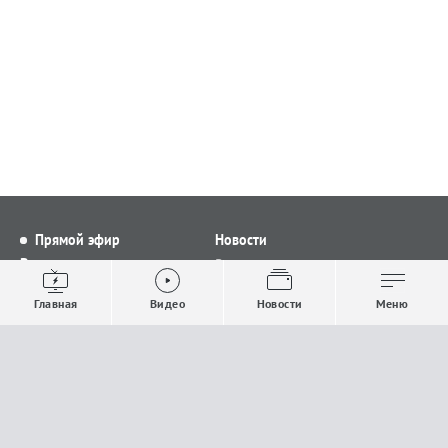
Прямой эфир
Новости
Видео
Все новости
Выпуски новостей
Общество
Главная
Видео
Новости
Меню
Проекты
Строительство и ЖКХ
Телепрограмма
Политика
Авторы
Происшествия
О канале
Спорт
Где и как смотреть
Экономика
Документы
Культура