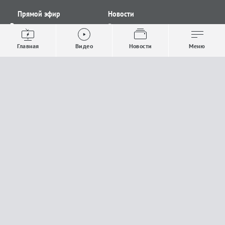
Прямой эфир
Новости
Видео
Все новости
Выпуски новостей
Общество
Главная
Видео
Новости
Меню
Проекты
Строительство и ЖКХ
Телепрограмма
Политика
Авторы
Происшествия
О канале
Спорт
Где и как смотреть
Экономика
Документы
Культура
Прислать материалы
У вас есть важная информация, которой вы
готовы поделиться с редакцией? Свяжитесь с
нами