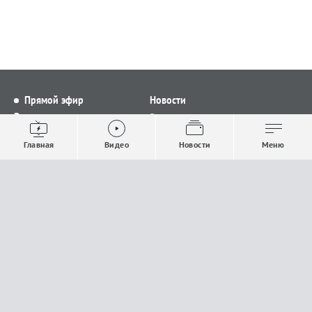
Прямой эфир
Новости
Видео
Все новости
Выпуски новостей
Общество
Главная
Видео
Новости
Меню
Проекты
Строительство и ЖКХ
Телепрограмма
Политика
Авторы
Происшествия
О канале
Спорт
Где и как смотреть
Экономика
Документы
Культура
Прислать материалы