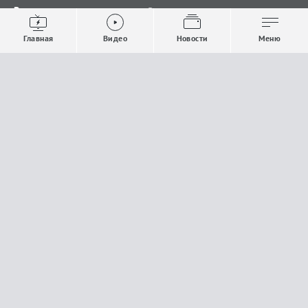
Видео
Все новости
Выпуски новостей
Общество
Главная
Видео
Новости
Меню
Проекты
Строительство и ЖКХ
Телепрограмма
Политика
Авторы
Происшествия
О канале
Спорт
Где и как смотреть
Экономика
Документы
Культура
Прислать материалы
У вас есть важная информация, которой вы
готовы поделиться с редакцией? Свяжитесь с
нами
Расскажи о проблеме.
18+
Поделись новостью