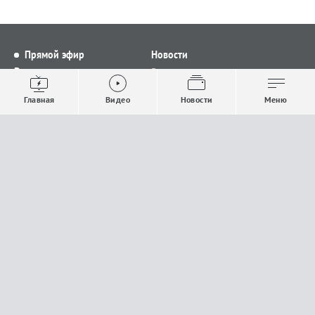
Прямой эфир
Новости
Видео
Все новости
Выпуски новостей
Общество
Главная
Видео
Новости
Меню
Проекты
Строительство и ЖКХ
Телепрограмма
Политика
Авторы
Происшествия
О канале
Спорт
Где и как смотреть
Экономика
Документы
Культура
Прислать материалы
У вас есть важная информация, которой вы
готовы поделиться с редакцией? Свяжитесь с
нами