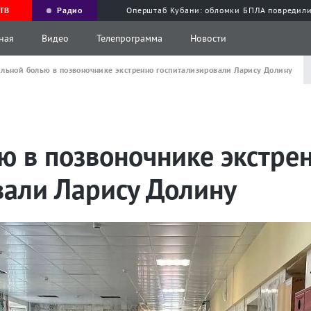
ТВ
Радио
Оперштаб Кубани: обломки БПЛА повредили
ная
Видео
Телепрограмма
Новости
ильной болью в позвоночнике экстренно госпитализировали Ларису Долину
ю в позвоночнике экстре
вали Ларису Долину