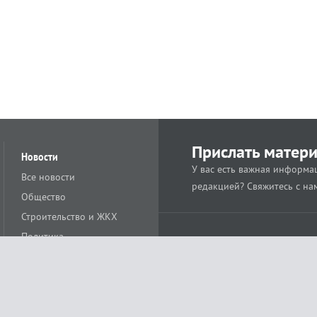
Прислать матер
Новости
У вас есть важная информац
Все новости
редакцией? Свяжитесь с на
Общество
Строительство и ЖКХ
Политика
Происшествия
Спорт
Расс
18+
Экономика
Культура