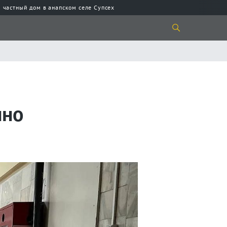
 частный дом в анапском селе Супсех
нно